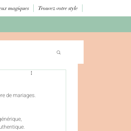
eux magiques
Trouvez votre style
e de mariages. 
générique, 
uthentique.