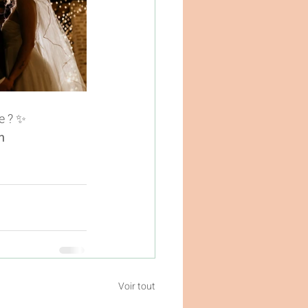
e ? ✨
n 
Voir tout