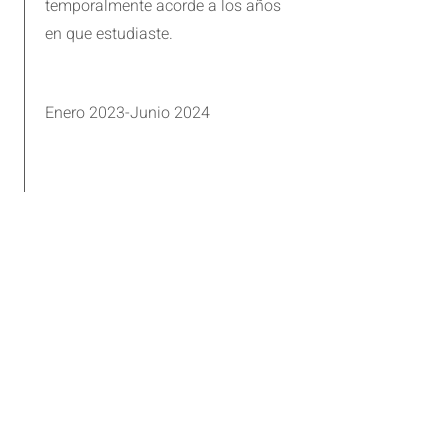
temporalmente acorde a los años
en que estudiaste.
Enero 2023-Junio 2024
Esta es la descripción de tu trabajo.
Describe en síntesis tu educación
académica y destaca tus estudios.
Asegúrate de incluir tus logros
diferenciales y ubícalos
temporalmente acorde a los años
en que estudiaste.