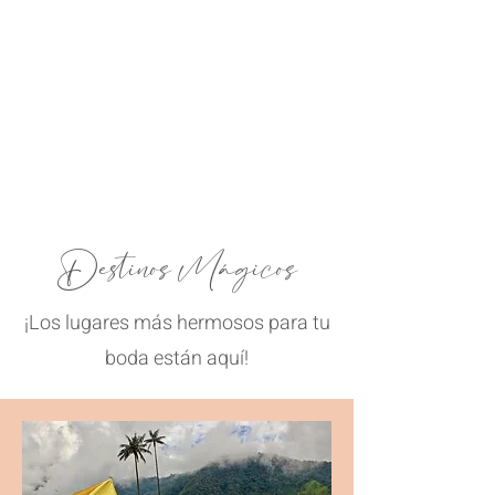
Destinos Mágicos
¡Los lugares más hermosos para tu
boda están aquí!